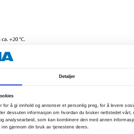
ca. +20 °C.
len av munnstykket for å kunne påføre loddrette lag.
Detaljer
en ren etter bruk.
ookies
 for å gi innhold og annonser et personlig preg, for å levere sos
deler dessuten informasjon om hvordan du bruker nettstedet vårt,
og analysearbeid, som kan kombinere den med annen informasjon d
 inn gjennom din bruk av tjenestene deres.
ppvarming.