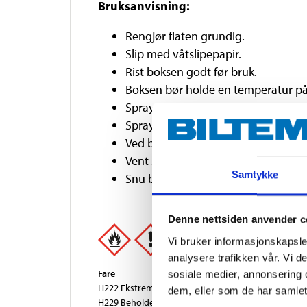
Bruksanvisning:
Rengjør flaten grundig.
Slip med våtslipepapir.
Rist boksen godt før bruk.
Boksen bør holde en temperatur på 
Sprayavstand ca. 25 cm.
Spray i flere tynne lag.
Ved behov vri den fremre (gule) de
Vent 2-3 minutter mellom lagene.
Samtykke
Snu boksen opp ned og spray ventil
Denne nettsiden anvender c
Vi bruker informasjonskapsler
analysere trafikken vår. Vi 
Fare
sosiale medier, annonsering 
H222 Ekstremt brannfarlig aerosol.
dem, eller som de har samlet
H229 Beholder under trykk: Kan eksplodere ved o