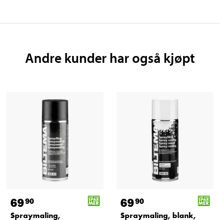
Andre kunder har også kjøpt
69
69
90
90
Spraymaling,
Spraymaling, blank,