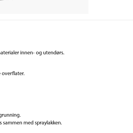
materialer innen- og utendørs.
 overflater.
/grunning.
kes sammen med spraylakken.