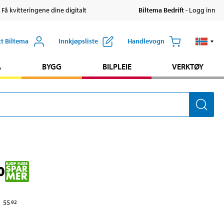
 Få kvitteringene dine digitalt
Biltema Bedrift
- Logg inn
tt Biltema
Innkjøpsliste
Handlevogn
A
BYGG
BILPLEIE
VERKTØY
0
55
92