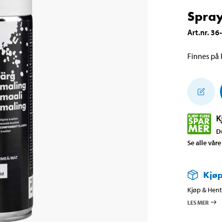
Spray
Art.nr
.
36
Finnes på l
K
D
Se alle våre
Kjøp
Kjøp & Hent 
LES MER