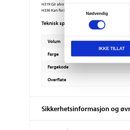
H319 Gir alvorlig øyeirritasjon.
Samtykkevalg
H336 Kan forårsake døsighet eller svimmelhet.
Nødvendig
Teknisk spesifikasjon
Volum
IKKE TILLAT
Farge
Fargekode
Overflate
Sikkerhetsinformasjon og øv