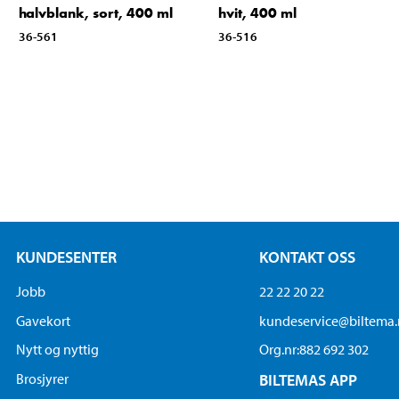
halvblank, sort, 400 ml
hvit, 400 ml
36-561
36-516
KUNDESENTER
KONTAKT OSS
Jobb
22 22 20 22
Gavekort
kundeservice@biltema
Nytt og nyttig
Org.nr:882 692 302
Brosjyrer
BILTEMAS APP