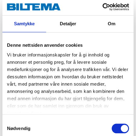
Teknisk spesifikasjon
Samtykke
Detaljer
Om
Volum
400 ml
Farge
Kopper
Denne nettsiden anvender cookies
Overflate
Metallic
Vi bruker informasjonskapsler for å gi innhold og
Støvtørr
10 minutter
annonser et personlig preg, for å levere sosiale
mediefunksjoner og for å analysere trafikken vår. Vi deler
20 minutter (20 °C, 60 %
Berøringstørr
RH)
dessuten informasjon om hvordan du bruker nettstedet
vårt, med partnerne våre innen sosiale medier,
24 timer (Avhengig av
Gjennomtørr
filmtykkelse)
annonsering og analysearbeid, som kan kombinere den
med annen informasjon du har gjort tilgjengelig for dem,
Påføringsforhold
> 10 °C
eller som de har samlet inn gjennom din bruk av
1,5–2 m² (avhengig av
tjenestene deres.
Dekkflate
farge, tykkelse og antall
lag)
Samtykkevalg
Nødvendig