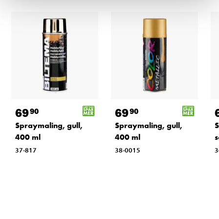
69
69
90
90
Spraymaling, gull,
Spraymaling, gull,
S
400 ml
400 ml
s
37-817
38-0015
3