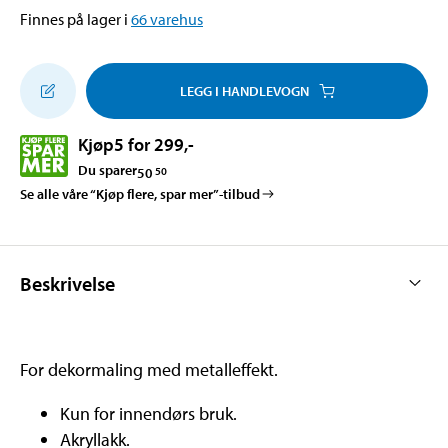
Finnes på lager i
66
varehus
LEGG I HANDLEVOGN
Kjøp
5 for 299
,-
Du sparer
50
50
Se alle våre “Kjøp flere, spar mer”-tilbud
Beskrivelse
For dekormaling med metalleffekt.
Kun for innendørs bruk.
Akryllakk.