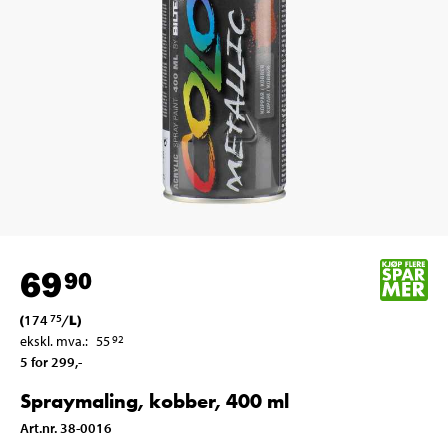
69
90
(
174
/
L
)
75
ekskl. mva.
:
55
92
5 for 299
,-
Spraymaling, kobber, 400 ml
Art.nr
.
38-0016