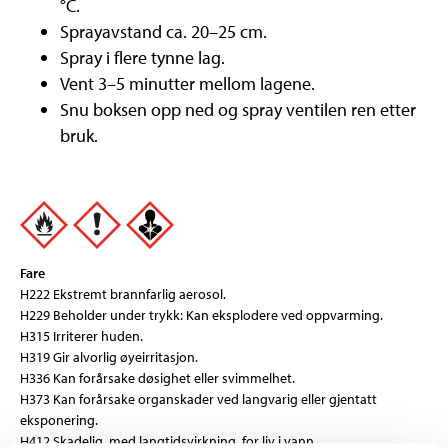
°C.
Sprayavstand ca. 20–25 cm.
Spray i flere tynne lag.
Vent 3–5 minutter mellom lagene.
Snu boksen opp ned og spray ventilen ren etter
bruk.
Fare
H222 Ekstremt brannfarlig aerosol.
H229 Beholder under trykk: Kan eksplodere ved oppvarming.
H315 Irriterer huden.
H319 Gir alvorlig øyeirritasjon.
H336 Kan forårsake døsighet eller svimmelhet.
H373 Kan forårsake organskader ved langvarig eller gjentatt
eksponering.
H412 Skadelig, med langtidsvirkning, for liv i vann.