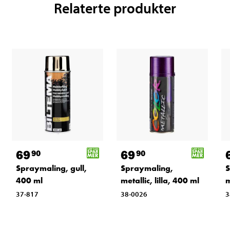
Relaterte produkter
69
69
90
90
Spraymaling, gull,
Spraymaling,
S
400 ml
metallic, lilla, 400 ml
m
37-817
38-0026
3