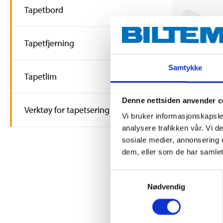
Tapetbord
Tapetfjerning
Samtykke
Tapetlim
189
,-
Denne nettsiden anvender c
Renovering
Verktøy for tapetsering
10,05 x 0,5
Vi bruker informasjonskapsler
86-8650
analysere trafikken vår. Vi 
Finnes på lager 
sosiale medier, annonsering 
65
varehus
dem, eller som de har samlet
Samtykkevalg
Nødvendig