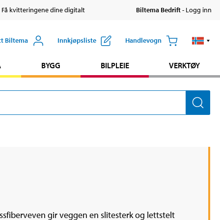
 Få kvitteringene dine digitalt
Biltema Bedrift
- Logg inn
tt Biltema
Innkjøpsliste
Handlevogn
A
BYGG
BILPLEIE
VERKTØY
ssfiberveven gir veggen en slitesterk og lettstelt