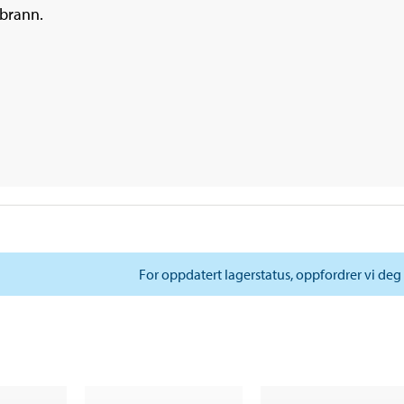
 brann.
For oppdatert lagerstatus, oppfordrer vi deg 