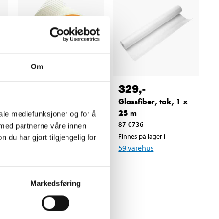
Om
329
,-
18
90
Glassfiber, tak, 1 x
Malerremse, 50 mm
25 m
iale mediefunksjoner og for å
x 25 m
87-0736
 med partnerne våre innen
29-020
Finnes på lager i
u har gjort tilgjengelig for
Finnes på lager i
59
varehus
64
varehus
Markedsføring