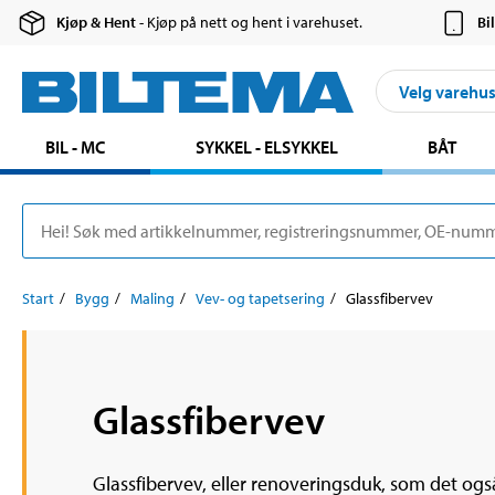
Kjøp & Hent
- Kjøp på nett og hent i varehuset.
Bi
Velg varehu
BIL - MC
SYKKEL - ELSYKKEL
BÅT
Start
Bygg
Maling
Vev- og tapetsering
Glassfibervev
Glassfibervev
Glassfibervev, eller renoveringsduk, som det også 