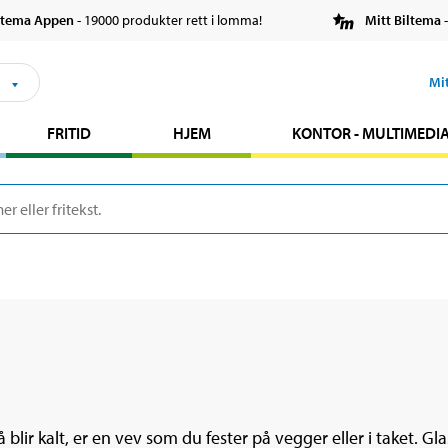
ltema Appen
- 19000 produkter rett i lomma!
Mitt Biltema
-
s
Mi
FRITID
HJEM
KONTOR - MULTIMEDI
blir kalt, er en vev som du fester på vegger eller i taket. Gla