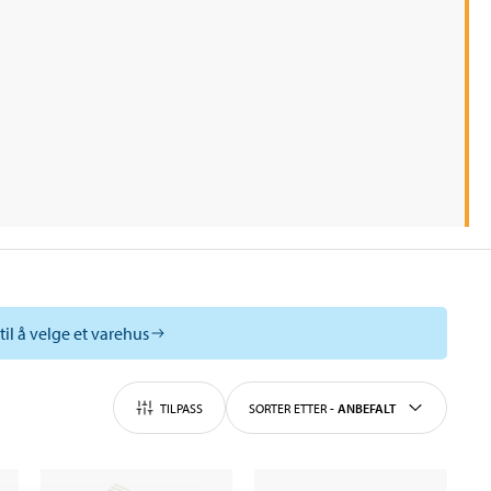
til å velge et varehus
TILPASS
SORTER ETTER
-
ANBEFALT