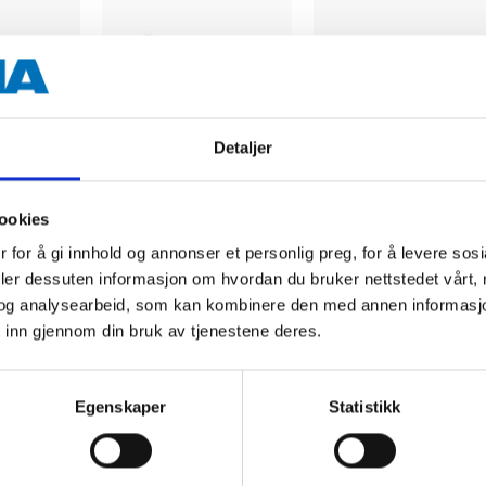
Detaljer
399
,-
449
,-
ookies
sduk,
Glassfiber, vegg, 1 x
Glatt glassfibervev,
3 m
25 m
1 x 50 m
 for å gi innhold og annonser et personlig preg, for å levere sos
86-0737
86-8657
deler dessuten informasjon om hvordan du bruker nettstedet vårt,
i
Finnes på lager i
Finnes på lager i
og analysearbeid, som kan kombinere den med annen informasjon d
56
varehus
59
varehus
 inn gjennom din bruk av tjenestene deres.
Egenskaper
Statistikk