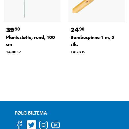
39
24
90
90
Plantestøtte, rund, 100
Bambuspinne 1 m, 5
cm
stk.
14-0032
14-2839
FØLG BILTEMA