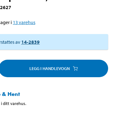
-2627
ager i
13
varehus
rstattes av
14-2839
LEGG I HANDLEVOGN
 & Hent
i ditt varehus.