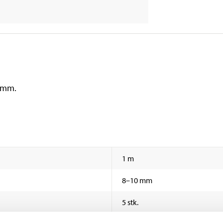
0 mm.
1 m
8–10 mm
5 stk.