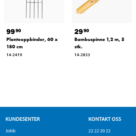
99
29
90
90
Planteoppbinder, 60 x
Bambuspinne 1,2 m, 5
180 cm
stk.
14-2419
14-2833
KUNDESENTER
KONTAKT OSS
Jobb
22 22 20 22