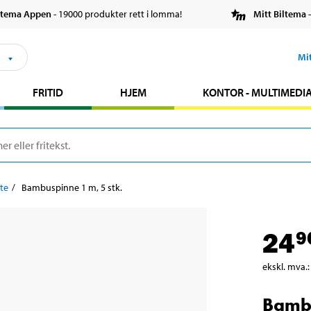
ltema Appen
- 19000 produkter rett i lomma!
Mitt Biltema
-
s
Mi
FRITID
HJEM
KONTOR - MULTIMEDI
tte
Bambuspinne 1 m, 5 stk.
24
9
ekskl. mva.
:
Bambu