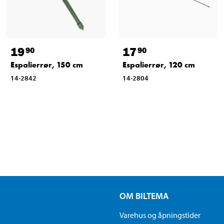
19
17
90
90
Espalierrør, 150 cm
Espalierrør, 120 cm
14-2842
14-2804
OM BILTEMA
Varehus og åpningstider