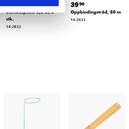
9
39
90
90
Bambuspinne 0,3 m, 5
Oppbindingstråd, 50 m
stk.
14-2633
14-2832