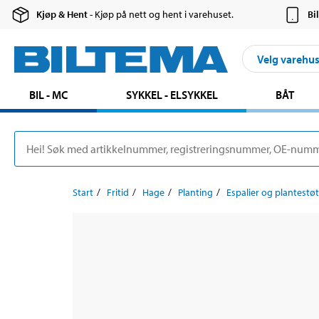
Kjøp & Hent
- Kjøp på nett og hent i varehuset.
Bi
Velg varehu
BIL - MC
SYKKEL - ELSYKKEL
BÅT
Start
Fritid
Hage
Planting
Espalier og plantestø