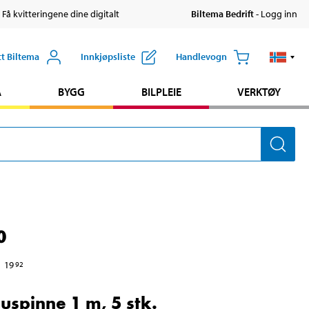
 Få kvitteringene dine digitalt
Biltema Bedrift
- Logg inn
tt Biltema
Innkjøpsliste
Handlevogn
A
BYGG
BILPLEIE
VERKTØY
0
19
92
spinne 1 m, 5 stk.