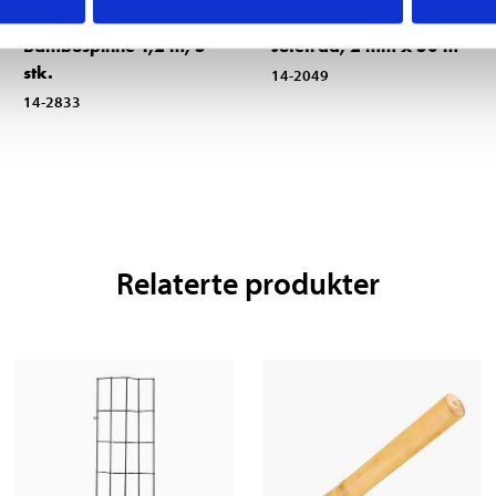
29
29
90
90
Bambuspinne 1,2 m, 5
Jutetråd, 2 mm x 50 m
stk.
14-2049
14-2833
Relaterte produkter