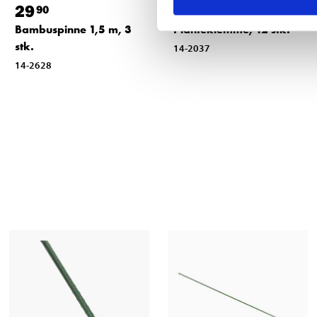
29
29
90
90
Bambuspinne 1,5 m, 3
Planteklemme, 12 stk.
stk.
14-2037
14-2628