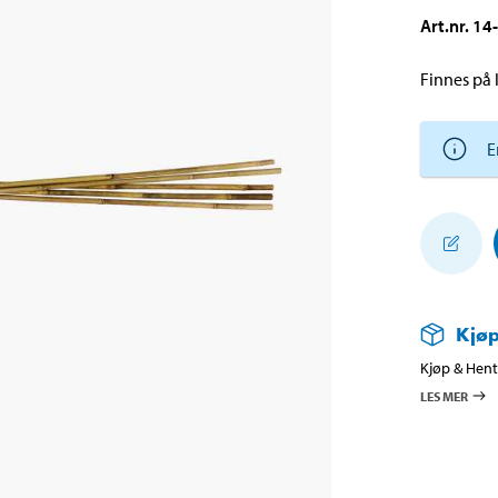
Art.nr
.
14
Finnes på l
E
Kjøp
Kjøp & Hent 
LES MER