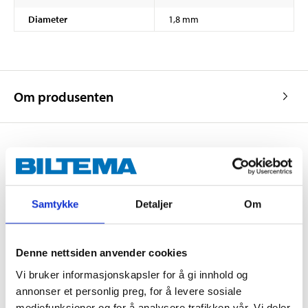
Diameter
1,8 mm
Om produsenten
Kjøp & Hent
Kjøp & Hent i ditt varehus.
Samtykke
Detaljer
Om
LES MER
Denne nettsiden anvender cookies
Andre kunder har også kjøpt
Vi bruker informasjonskapsler for å gi innhold og
annonser et personlig preg, for å levere sosiale
mediefunksjoner og for å analysere trafikken vår. Vi deler