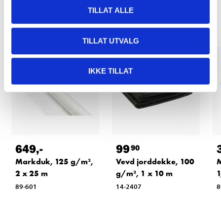
Relaterte produkter
TILLAT ALLE
TILLAT UTVALG
IKKE TILLAT
649
,-
99
90
Markduk, 125 g/m²,
Vevd jorddekke, 100
M
2 x 25 m
g/m², 1 x 10 m
1
89-601
14-2407
8