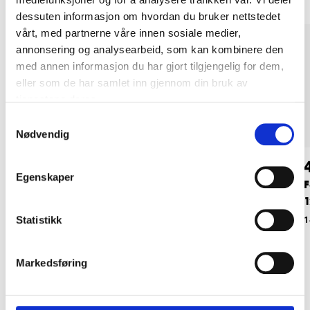
dessuten informasjon om hvordan du bruker nettstedet
vårt, med partnerne våre innen sosiale medier,
annonsering og analysearbeid, som kan kombinere den
med annen informasjon du har gjort tilgjengelig for dem,
eller som de har samlet inn gjennom din bruk av
tjenestene deres.
Samtykkevalg
Nødvendig
99
89
90
90
Egenskaper
Vevd jorddekke, 100
Vevd jorddekke, 50
F
g/m², 1 x 10 m
g/m², 1,5 x 8 m
1
14-2407
14-2406
1
Statistikk
Markedsføring