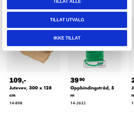
TILLAT ALLE
TILLAT UTVALG
IKKE TILLAT
109
,-
39
90
Jutevev, 300 x 128
Oppbindingstråd, 5
J
cm
m
14-898
14-2632
1