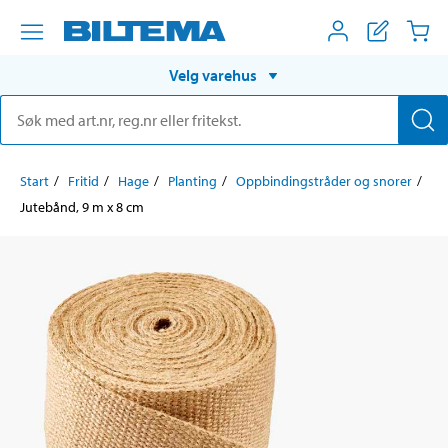
Velg varehus
Start
Fritid
Hage
Planting
Oppbindingstråder og snorer
Jutebånd, 9 m x 8 cm