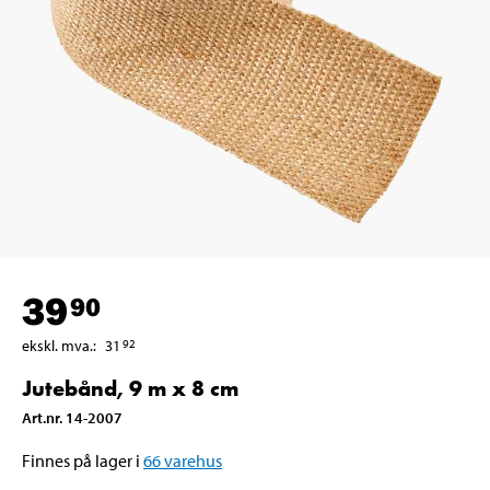
39
90
ekskl. mva.
:
31
92
Jutebånd, 9 m x 8 cm
Art.nr
.
14-2007
Finnes på lager i
66
varehus