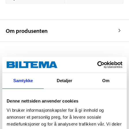
Om produsenten
Kjøp & Hent
Kjøp & Hent i ditt varehus.
Samtykke
Detaljer
Om
LES MER
Denne nettsiden anvender cookies
Andre kunder har også kjøpt
Vi bruker informasjonskapsler for å gi innhold og
annonser et personlig preg, for å levere sosiale
mediefunksjoner og for å analysere trafikken vår. Vi deler