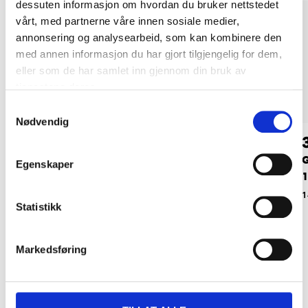
dessuten informasjon om hvordan du bruker nettstedet
vårt, med partnerne våre innen sosiale medier,
annonsering og analysearbeid, som kan kombinere den
med annen informasjon du har gjort tilgjengelig for dem,
eller som de har samlet inn gjennom din bruk av
tjenestene deres.
Samtykkevalg
Nødvendig
109
,-
29
90
Jutevev, 300 x 128
Jutetråd, 2 mm x 50
G
Egenskaper
cm
m
1
14-898
14-2049
1
Statistikk
Markedsføring
Relaterte produkter