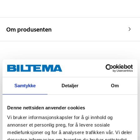
Om produsenten
Kjøp & Hent
Kjøp & Hent i ditt varehus.
LES MER
Samtykke
Detaljer
Om
Denne nettsiden anvender cookies
Andre kunder har også kjøpt
Vi bruker informasjonskapsler for å gi innhold og
annonser et personlig preg, for å levere sosiale
mediefunksjoner og for å analysere trafikken vår. Vi deler
dessuten informasjon om hvordan du bruker nettstedet