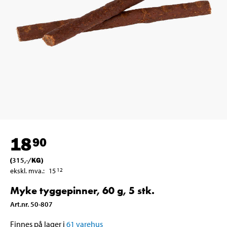
18
90
(
315
,-
/
KG
)
ekskl. mva.
:
15
12
Myke tyggepinner, 60 g, 5 stk.
Art.nr
.
50-807
Finnes på lager i
61
varehus