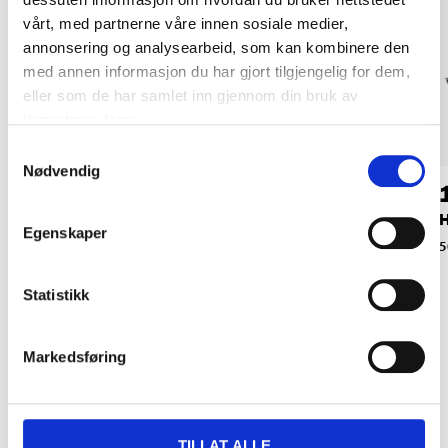
vårt, med partnerne våre innen sosiale medier,
annonsering og analysearbeid, som kan kombinere den
med annen informasjon du har gjort tilgjengelig for dem,
eller som de har samlet inn gjennom din bruk av
tjenestene deres.
Samtykkevalg
Nødvendig
36
36
90
90
Margkjeks mini, 400
Leversnitter, 900 g
H
Egenskaper
g
50-801
5
50-802
Statistikk
Markedsføring
Relaterte produkter
TILLAT ALLE