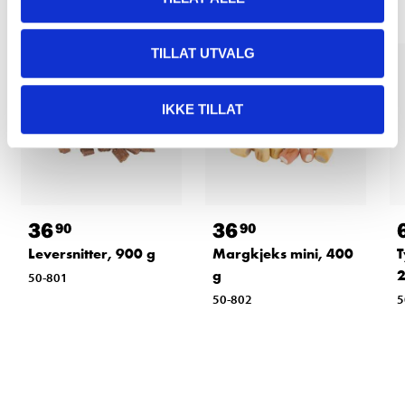
TILLAT UTVALG
IKKE TILLAT
36
36
90
90
Leversnitter, 900 g
Margkjeks mini, 400
T
g
2
50-801
50-802
5