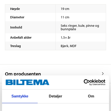
Høyde
19 cm
Diameter
11 cm
Seks ringer, kule, pinne og
Innhold
bunnplate
Anbefalt alder
1,5+ år
Treslag
Bjørk, MDF
Om produsenten
Samtykke
Detaljer
Om
Kjøp & Hent
Kjøp & Hent i ditt varehus.