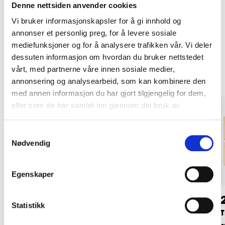
Denne nettsiden anvender cookies
LES MER
Vi bruker informasjonskapsler for å gi innhold og
annonser et personlig preg, for å levere sosiale
mediefunksjoner og for å analysere trafikken vår. Vi deler
Andre kunder har også kjøpt
dessuten informasjon om hvordan du bruker nettstedet
vårt, med partnerne våre innen sosiale medier,
annonsering og analysearbeid, som kan kombinere den
med annen informasjon du har gjort tilgjengelig for dem,
eller som de har samlet inn gjennom din bruk av
tjenestene deres.
Samtykkevalg
Nødvendig
Egenskaper
99
49
90
90
Statistikk
Puttekasse med
Trepuslespill, 30 x
T
klosser som kan
22,5 cm