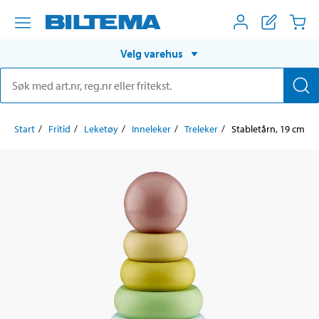
Velg varehus
Start
Fritid
Leketøy
Inneleker
Treleker
Stabletårn, 19 cm