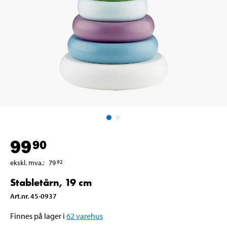
99
90
ekskl. mva.
:
79
92
Stabletårn, 19 cm
Art.nr
.
45-0937
Finnes på lager i
62
varehus