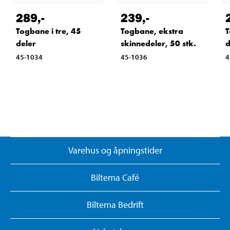
289
,-
239
,-
Togbane i tre, 45
Togbane, ekstra
T
deler
skinnedeler, 50 stk.
d
45-1034
45-1036
4
Varehus og åpningstider
Biltema Café
Biltema Bedrift