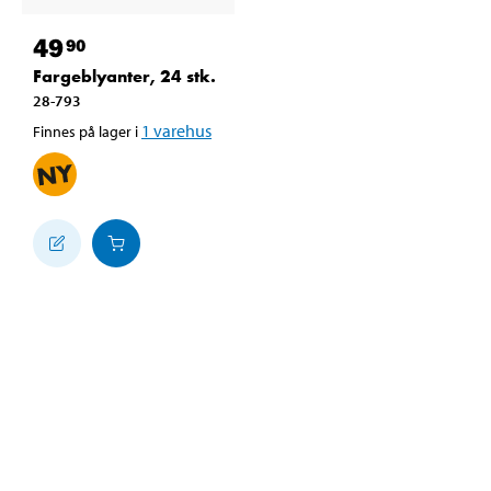
49
90
Fargeblyanter, 24 stk.
28-793
1
varehus
Finnes på lager i