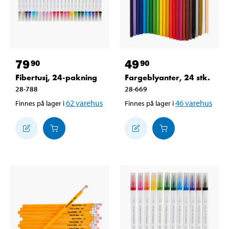
79
49
90
90
Fibertusj, 24-pakning
Fargeblyanter, 24 stk.
28-788
28-669
62
varehus
46
varehus
Finnes på lager i
Finnes på lager i