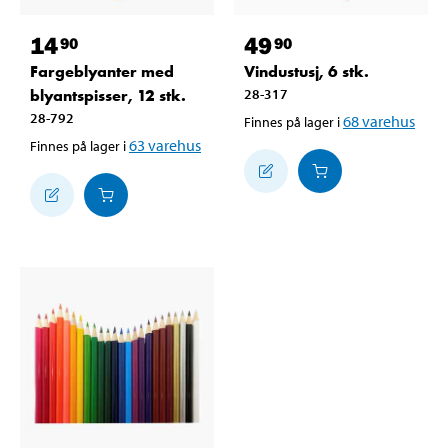
14
49
90
90
Fargeblyanter med
Vindustusj, 6 stk.
blyantspisser, 12 stk.
28-317
28-792
68
varehus
Finnes på lager i
63
varehus
Finnes på lager i