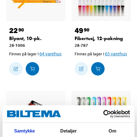
22
49
90
90
Blyant, 10-pk.
Fibertusj, 12-pakning
28-1006
28-787
64
varehus
65
varehus
Finnes på lager i
Finnes på lager i
Samtykke
Detaljer
Om