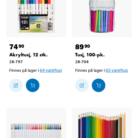
74
89
90
90
Akryltusj, 12 stk.
Tusj, 100-pk.
28-797
28-704
64
varehus
65
varehus
Finnes på lager i
Finnes på lager i