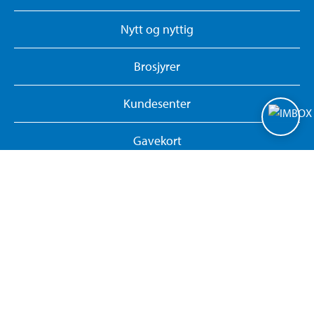
Nytt og nyttig
Brosjyrer
Kundesenter
Gavekort
Biltemakortet
Om Biltema
Biltema - vårt konsept
Biltema Foundation