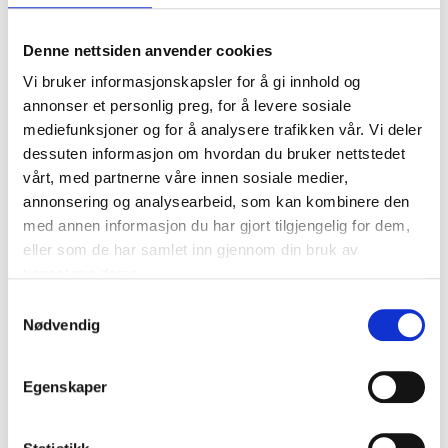
Denne nettsiden anvender cookies
54
69
90
90
Vi bruker informasjonskapsler for å gi innhold og
Tekstiltusj, 10 stk.
Glitterpenn, 10-
annonser et personlig preg, for å levere sosiale
26-204
pakning
mediefunksjoner og for å analysere trafikken vår. Vi deler
28-785
67
varehus
Finnes på lager i
dessuten informasjon om hvordan du bruker nettstedet
62
varehus
Finnes på lager i
vårt, med partnerne våre innen sosiale medier,
annonsering og analysearbeid, som kan kombinere den
med annen informasjon du har gjort tilgjengelig for dem,
eller som de har samlet inn gjennom din bruk av
tjenestene deres.
Samtykkevalg
Nødvendig
Egenskaper