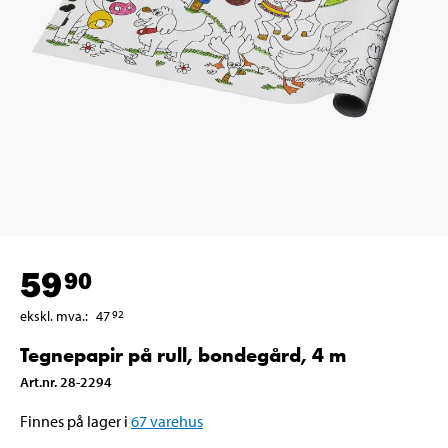
59
90
ekskl. mva.
:
47
92
Tegnepapir på rull, bondegård, 4 m
Art.nr
.
28-2294
Finnes på lager i
67
varehus