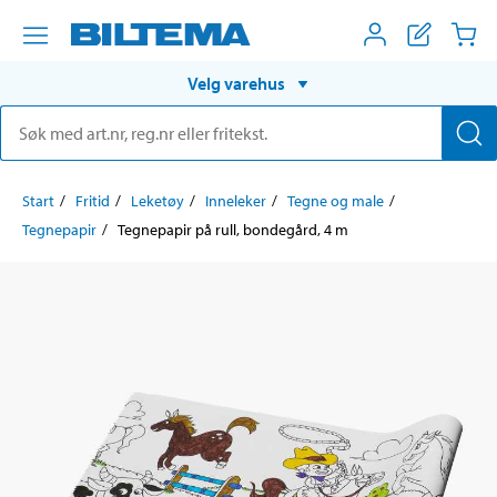
Velg varehus
Start
Fritid
Leketøy
Inneleker
Tegne og male
Tegnepapir
Tegnepapir på rull, bondegård, 4 m