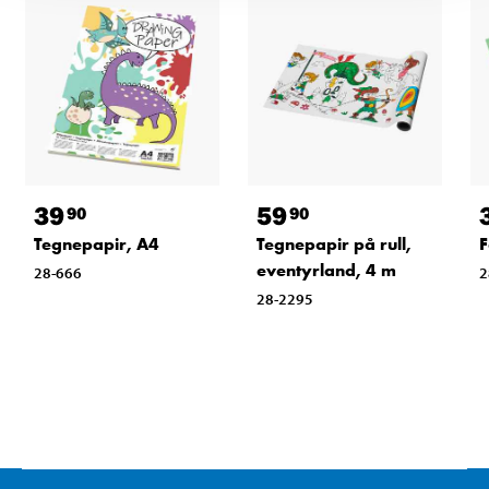
39
59
90
90
Tegnepapir, A4
Tegnepapir på rull,
F
eventyrland, 4 m
28-666
2
28-2295