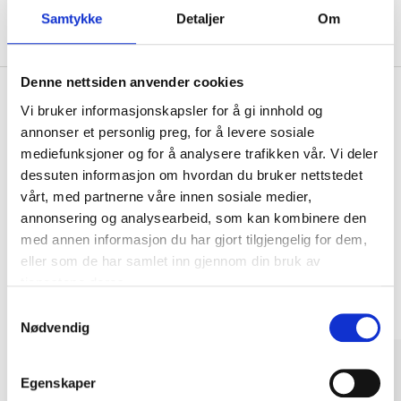
Samtykke
Detaljer
Om
Om produsenten
Denne nettsiden anvender cookies
Vi bruker informasjonskapsler for å gi innhold og
annonser et personlig preg, for å levere sosiale
Kjøp & Hent
mediefunksjoner og for å analysere trafikken vår. Vi deler
Kjøp & Hent i ditt varehus.
dessuten informasjon om hvordan du bruker nettstedet
LES MER
vårt, med partnerne våre innen sosiale medier,
annonsering og analysearbeid, som kan kombinere den
med annen informasjon du har gjort tilgjengelig for dem,
Andre kunder har også kjøpt
eller som de har samlet inn gjennom din bruk av
tjenestene deres.
Samtykkevalg
Nødvendig
Egenskaper