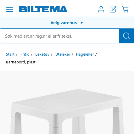
Velg varehus
Start
Fritid
Leketøy
Uteleker
Hageleker
Barnebord, plast