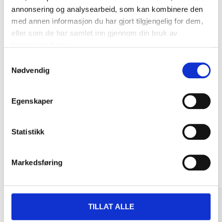
annonsering og analysearbeid, som kan kombinere den
DEL OPP DIN BETALING
med annen informasjon du har gjort tilgjengelig for dem,
eller som de har samlet inn gjennom din bruk av
tjenestene deres.
Samtykkevalg
Nødvendig
Kjøp & Hent
Kjøp & Hent i ditt varehus.
Egenskaper
LES MER
Statistikk
Andre kunder har også kjøpt
Markedsføring
TILLAT ALLE