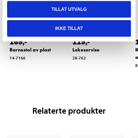
TILLAT UTVALG
IKKE TILLAT
169
,-
119
,-
Barnestol av plast
Lekeservise
K
a
14-7166
28-762
8
Relaterte produkter