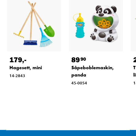
179
,-
89
90
Hagesett, mini
Såpeboblemaskin,
T
panda
l
14-2843
45-0054
1