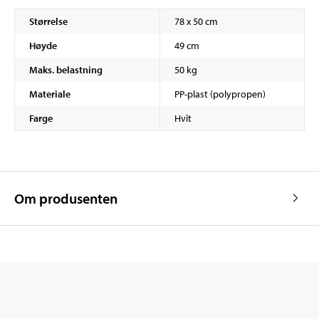
Størrelse
78 x 50 cm
Høyde
49 cm
Maks. belastning
50 kg
Materiale
PP-plast (polypropen)
Farge
Hvit
Om produsenten