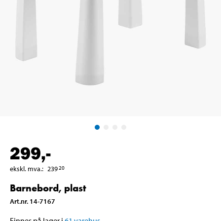
299
,-
ekskl. mva.
:
239
20
Barnebord, plast
Art.nr
.
14-7167
Finnes på lager i
61
varehus