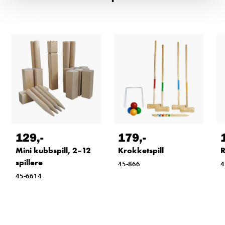
129
,-
179
,-
Mini kubbspill, 2–12
Krokketspill
R
spillere
45-866
4
45-6614