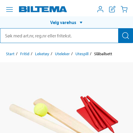
Velg varehus
Start
Fritid
Leketøy
Uteleker
Utespill
Slåballsett