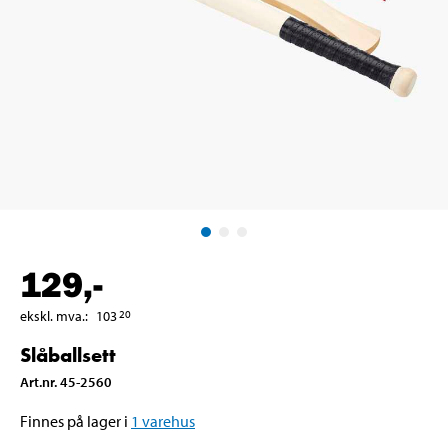
129
,-
ekskl. mva.
:
103
20
Slåballsett
Art.nr
.
45-2560
Finnes på lager i
1
varehus