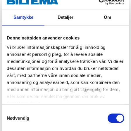
Sikkerhetsinformasjon og øvrige dokumenter
Samtykke
Detaljer
Om
Om produsenten
Denne nettsiden anvender cookies
Vi bruker informasjonskapsler for å gi innhold og
annonser et personlig preg, for å levere sosiale
mediefunksjoner og for å analysere trafikken vår. Vi deler
Kjøp & Hent
dessuten informasjon om hvordan du bruker nettstedet
vårt, med partnerne våre innen sosiale medier,
Kjøp & Hent i ditt varehus.
annonsering og analysearbeid, som kan kombinere den
LES MER
med annen informasjon du har gjort tilgjengelig for dem,
eller som de har samlet inn gjennom din bruk av
tjenestene deres.
Andre kunder har også kjøpt
Samtykkevalg
Nødvendig