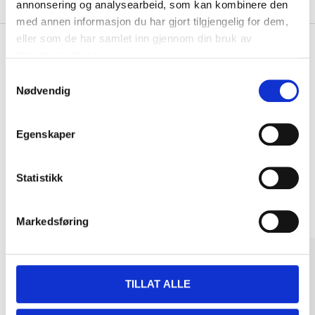
annonsering og analysearbeid, som kan kombinere den
med annen informasjon du har gjort tilgjengelig for dem,
eller som de har samlet inn gjennom din bruk av
tjenestene deres.
Samtykkevalg
Kjøp & Hent
Nødvendig
Kjøp & Hent i ditt varehus.
LES MER
Egenskaper
Andre kunder har også kjøpt
Statistikk
Markedsføring
TILLAT ALLE