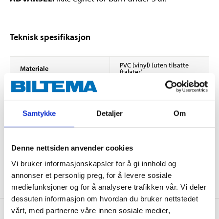
Teknisk spesifikasjon
PVC (vinyl) (uten tilsatte
Materiale
ftalater)
Lengde
136 cm
Bredde
135 cm
Samtykke
Detaljer
Om
Anbefalt alder
3+
Maks. belastning
45 kg
Denne nettsiden anvender cookies
Reparasjonslapp
Øvrig
medfølger.
Vi bruker informasjonskapsler for å gi innhold og
annonser et personlig preg, for å levere sosiale
mediefunksjoner og for å analysere trafikken vår. Vi deler
dessuten informasjon om hvordan du bruker nettstedet
vårt, med partnerne våre innen sosiale medier,
Om produsenten