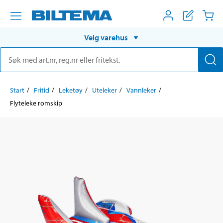
Velg varehus
Start
Fritid
Leketøy
Uteleker
Vannleker
Flyteleke romskip