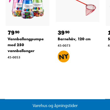
79
39
90
90
Vannballongpumpe
Barnehåv, 120 cm
S
med 250
45-0073
4
vannballonger
45-0053
Varehus og åpningstider