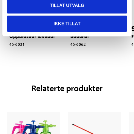
TILLAT UTVALG
IKKE TILLAT
99
99
90
90
Oppblåsbar lekebåt
Badehai
F
45-6031
45-6062
4
Relaterte produkter