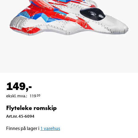
149
,-
ekskl. mva.
:
119
20
Flyteleke romskip
Art.nr
.
45-6094
Finnes på lager i
1
varehus