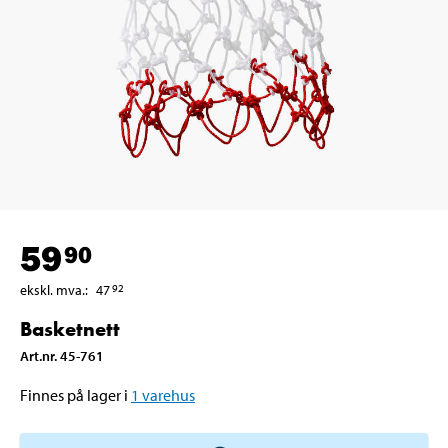
59
90
ekskl. mva.
:
47
92
Basketnett
Art.nr
.
45-761
Finnes på lager i
1
varehus