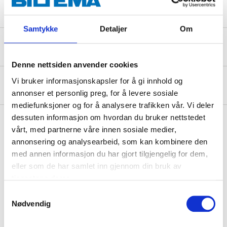
Samtykke
Detaljer
Om
Sikkerhetsinformasjon og øvrige dokumenter
Denne nettsiden anvender cookies
Vi bruker informasjonskapsler for å gi innhold og
Om produsenten
annonser et personlig preg, for å levere sosiale
mediefunksjoner og for å analysere trafikken vår. Vi deler
dessuten informasjon om hvordan du bruker nettstedet
vårt, med partnerne våre innen sosiale medier,
annonsering og analysearbeid, som kan kombinere den
Kjøp & Hent
med annen informasjon du har gjort tilgjengelig for dem,
Kjøp & Hent i ditt varehus.
eller som de har samlet inn gjennom din bruk av
LES MER
tjenestene deres.
Samtykkevalg
Nødvendig
Relaterte produkter