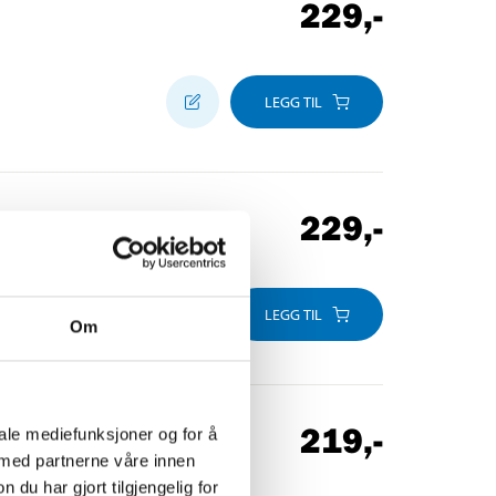
229
,-
LEGG TIL
229
,-
LEGG TIL
Om
219
,-
iale mediefunksjoner og for å
 med partnerne våre innen
u har gjort tilgjengelig for