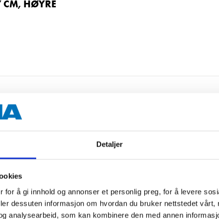
7 CM, HØYRE
 CM, VENSTRE
Detaljer
ookies
 CM, VENSTRE
 for å gi innhold og annonser et personlig preg, for å levere sos
deler dessuten informasjon om hvordan du bruker nettstedet vårt,
og analysearbeid, som kan kombinere den med annen informasjon d