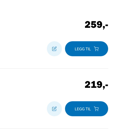
259
,-
LEGG TIL
219
,-
LEGG TIL