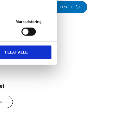
LEGG TIL
Markedsføring
TILLAT ALLE
et
NG