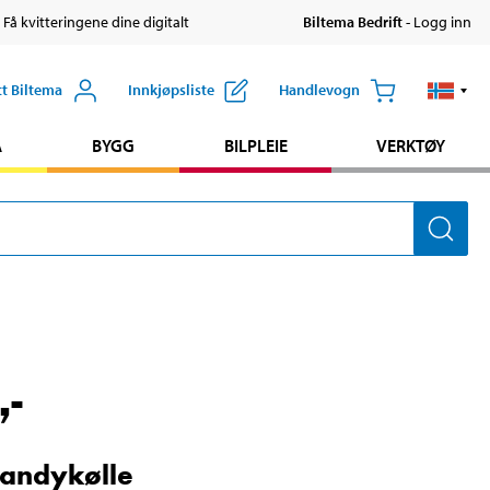
 Få kvitteringene dine digitalt
Biltema Bedrift
- Logg inn
tt Biltema
Innkjøpsliste
Handlevogn
A
BYGG
BILPLEIE
VERKTØY
,-
andykølle