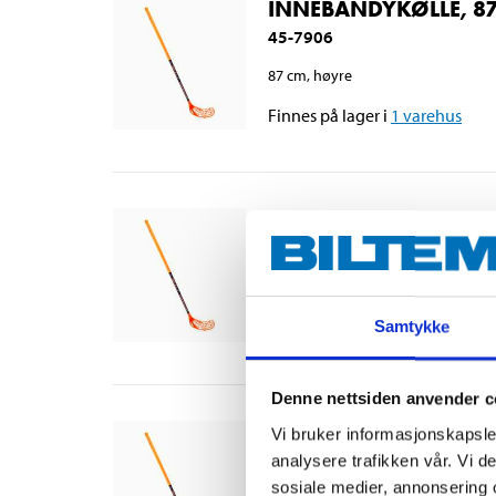
INNEBANDYKØLLE, 8
45-7906
87 cm, høyre
Finnes på lager i
1
varehus
INNEBANDYKØLLE, 87
45-7905
87 cm, venstre
Finnes på lager i
5
varehus
Samtykke
Denne nettsiden anvender c
INNEBANDYKØLLE, 75
Vi bruker informasjonskapsler
45-7903
analysere trafikken vår. Vi 
sosiale medier, annonsering 