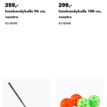
259
,-
299
,-
Innebandykølle 96 cm,
Innebandykølle 100 cm,
venstre
venstre
45-0046
45-0048