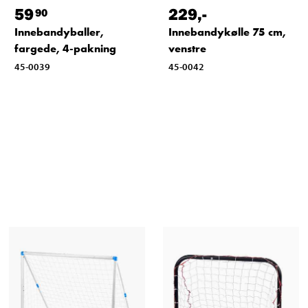
59
229
,-
90
Innebandyballer,
Innebandykølle 75 cm,
fargede, 4-pakning
venstre
45-0039
45-0042