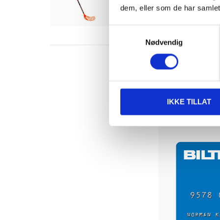
75 cm, venstre
dem, eller som de har samlet
Finnes på lager i
7
varehus
Samtykkevalg
Nødvendig
IKKE TILLAT