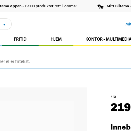
ltema Appen
- 19000 produkter rett i lomma!
Mitt Biltema
-
s
Mi
FRITID
HJEM
KONTOR - MULTIMEDI
Fra
219
Inneb