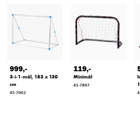
999
,-
119
,-
3-i-1-mål, 183 x 130
Minimål
I
cm
1
45-7897
45-7002
4