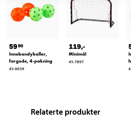
59
119
,-
90
Innebandyballer,
Minimål
I
fargede, 4-pakning
h
45-7897
45-0039
4
Relaterte produkter