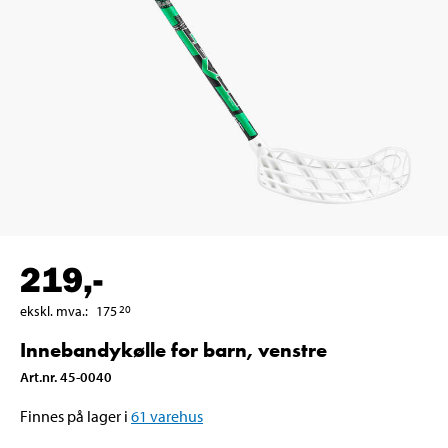
219
,-
ekskl. mva.
:
175
20
Innebandykølle for barn, venstre
Art.nr
.
45-0040
Finnes på lager i
61
varehus