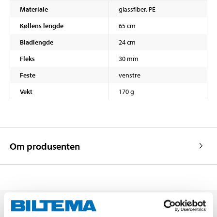
Materiale
glassfiber, PE
Køllens lengde
65 cm
Bladlengde
24 cm
Fleks
30 mm
Feste
venstre
Vekt
170 g
Om produsenten