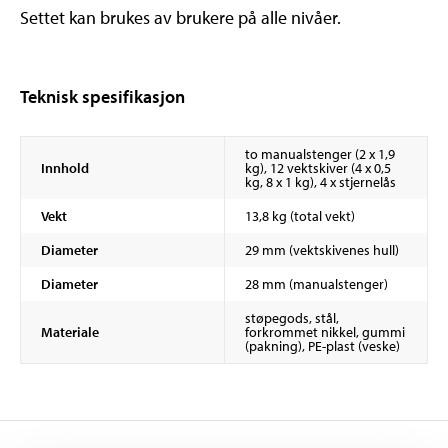
Settet kan brukes av brukere på alle nivåer.
Teknisk spesifikasjon
to manualstenger (2 x 1,9
Innhold
kg), 12 vektskiver (4 x 0,5
kg, 8 x 1 kg), 4 x stjernelås
Vekt
13,8 kg (total vekt)
Diameter
29 mm (vektskivenes hull)
Diameter
28 mm (manualstenger)
støpegods, stål,
Materiale
forkrommet nikkel, gummi
(pakning), PE-plast (veske)