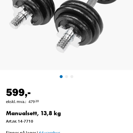
599
,-
ekskl. mva.
:
479
20
Manualsett, 13,8 kg
Art.nr
.
14-7710
Finnes på lager i
64
varehus