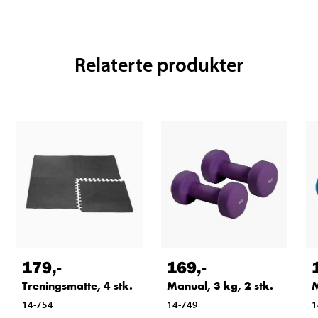
Relaterte produkter
179
,-
169
,-
Treningsmatte, 4 stk.
Manual, 3 kg, 2 stk.
M
14-754
14-749
1