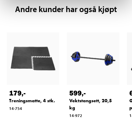
Andre kunder har også kjøpt
179
,-
599
,-
Treningsmatte, 4 stk.
Vektstangsett, 20,5
G
kg
p
14-754
14-972
1