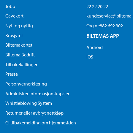
Jobb
22 22 20 22
Gavekort
kundeservice@biltema
Nytt og nyttig
Org.nr:882 692 302
Brosjyrer
BILTEMAS APP
Biltemakortet
Android
Biltema Bedrift
iOS
Tilbakekallinger
Presse
Personvernerklæring
Administrer informasjonskapsler
Whistleblowing System
Returner eller avbryt nettkjøp
Gi tilbakemelding om hjemmesiden