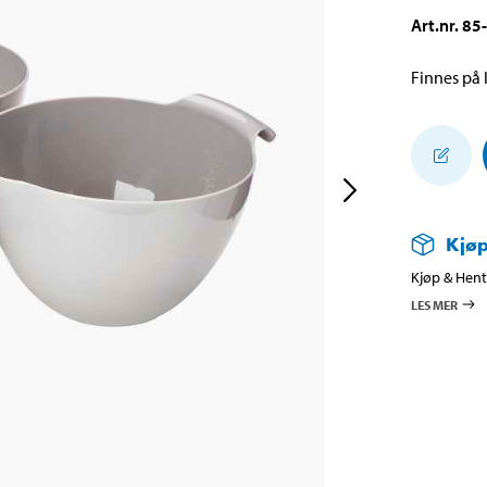
Art.nr
.
85
Finnes på l
Kjøp
Kjøp & Hent 
LES MER