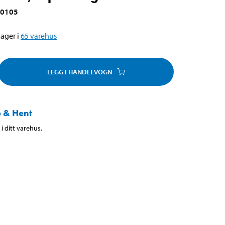
-0105
ager i
65
varehus
LEGG I HANDLEVOGN
 & Hent
i ditt varehus.