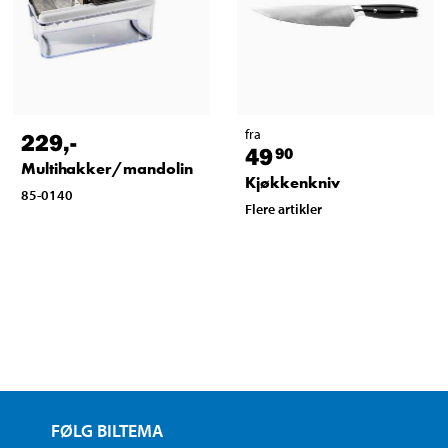
fra
229
,-
49
90
Multihakker/mandolin
Kjøkkenkniv
85-0140
Flere artikler
FØLG BILTEMA