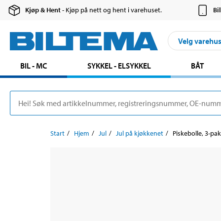
Kjøp & Hent
- Kjøp på nett og hent i varehuset.
Bi
Velg varehu
BIL - MC
SYKKEL - ELSYKKEL
BÅT
Start
Hjem
Jul
Jul på kjøkkenet
Piskebolle, 3-pa