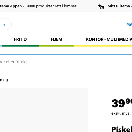
ltema Appen
- 19000 produkter rett i lomma!
Mitt Biltema
-
s
Mi
FRITID
HJEM
KONTOR - MULTIMEDI
kning
39
9
ekskl. mva.
:
Piske