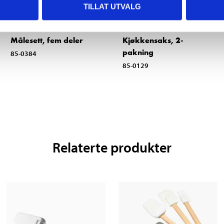
TILLAT UTVALG
14
59
90
90
Målesett, fem deler
Kjøkkensaks, 2-
pakning
85-0384
85-0129
Relaterte produkter