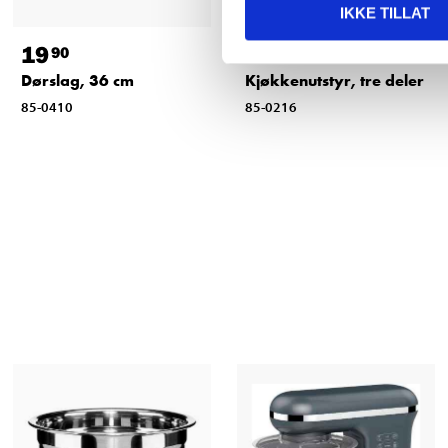
IKKE TILLAT
19
49
90
90
Dørslag, 36 cm
Kjøkkenutstyr, tre deler
85-0410
85-0216