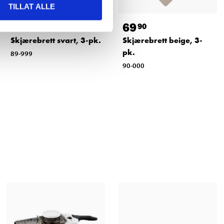
TILLAT ALLE
69
69
90
90
Skjærebrett svart, 3-pk.
Skjærebrett beige, 3-
pk.
89-999
90-000