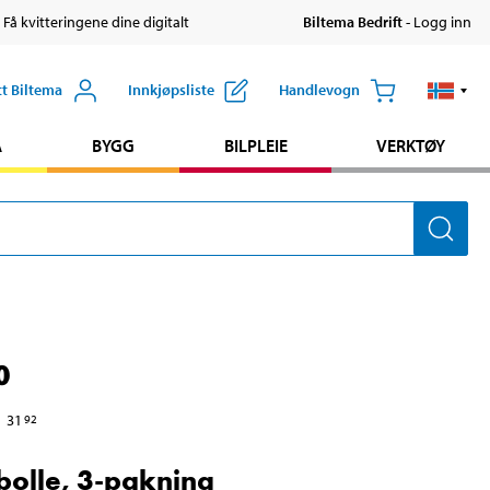
 Få kvitteringene dine digitalt
Biltema Bedrift
- Logg inn
tt Biltema
Innkjøpsliste
Handlevogn
A
BYGG
BILPLEIE
VERKTØY
0
31
92
bolle, 3-pakning