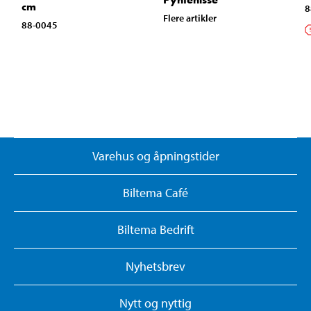
cm
8
Flere artikler
88-0045
Varehus og åpningstider
Biltema Café
Biltema Bedrift
Nyhetsbrev
Nytt og nyttig