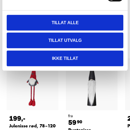
TILLAT ALLE
Relaterte produkter
TILLAT UTVALG
IKKE TILLAT
fra
199
,-
59
90
Julenisse rød, 78–120
P
Pyntenisse