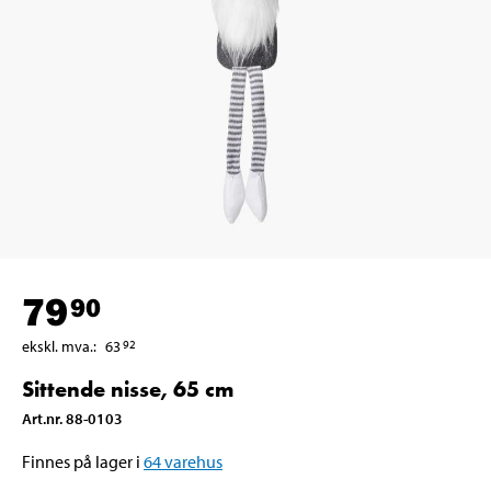
79
90
ekskl. mva.
:
63
92
Sittende nisse, 65 cm
Art.nr
.
88-0103
Finnes på lager i
64
varehus