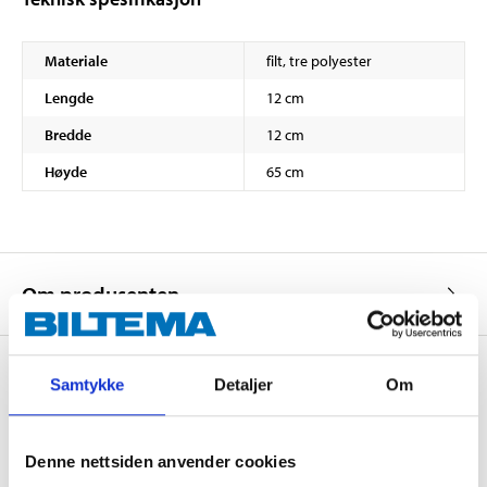
Materiale
filt, tre polyester
Lengde
12 cm
Bredde
12 cm
Høyde
65 cm
Om produsenten
Samtykke
Detaljer
Om
Kjøp & Hent
Kjøp & Hent i ditt varehus.
Denne nettsiden anvender cookies
LES MER