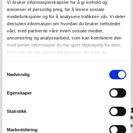
Vi bruker informasjonskapsler for å gi innhold og
annonser et personlig preg, for å levere sosiale
mediefunksjoner og for å analysere trafikken vår. Vi deler
Andre kunder har også kjøpt
dessuten informasjon om hvordan du bruker nettstedet
vårt, med partnerne våre innen sosiale medier,
annonsering og analysearbeid, som kan kombinere den
med annen informasjon du har gjort tilgjengelig for dem,
eller som de har samlet inn gjennom din bruk av
tjenestene deres.
Samtykkevalg
Nødvendig
Egenskaper
49
39
90
90
Statistikk
Nisse, 38 cm
Nisse 25 cm, grå
N
88-0044
88-0106
8
Markedsføring