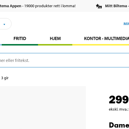
ltema Appen
- 19000 produkter rett i lomma!
Mitt Biltema
-
s
Mi
FRITID
HJEM
KONTOR - MULTIMEDI
3 gir
299
ekskl. mva.
:
Dames