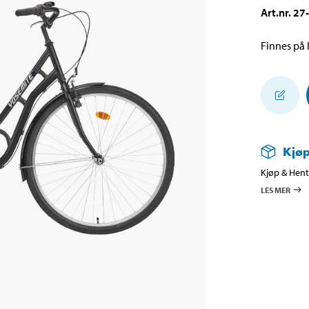
Art.nr
.
27
Finnes på l
Kjøp
Kjøp & Hent 
LES MER