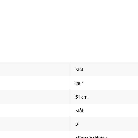
Stål
28 "
51 cm
Stål
3
Shimano Nexus