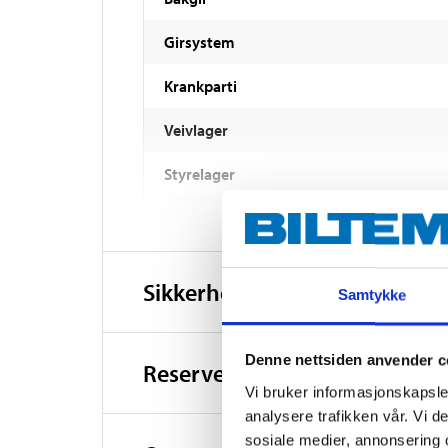
Girsystem
Krankparti
Veivlager
Styrelager
Styre/styrestamme
Forbremse
Sikkerhetsinformasjon og øv
Samtykke
Bakbremse
Drev
Denne nettsiden anvender c
Reservedeler
Vi bruker informasjonskapsler
Kjede
analysere trafikken vår. Vi 
Felg
sosiale medier, annonsering 