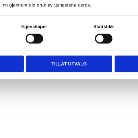
 inn gjennom din bruk av tjenestene deres.
40-622 mm
28,6 mm, 300 mm
Egenskaper
Statistikk
Svart
Tilbehør
16,5 kg
TILLAT UTVALG
120 kg
jebærer
Støtte, skjermer, bagasjebærer,