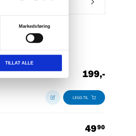
Markedsføring
TILLAT ALLE
199
,-
 kjedebeskytter, ringeklokke og reflekser.
LEGG TIL
49
90