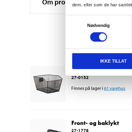
Om produsenten
dem, eller som de har samlet
Dekk
Samtykkevalg
Setepinne
Nødvendig
Farge
Vekt
IKKE TILLAT
Makslast
Sykkelkurv for bagas
Øvrig
27-0152
Finnes på lager i
61
varehus
Front- og baklykt
27-1778