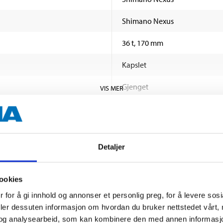
Shimano Nexus
36 t, 170 mm
Kapslet
Gjenget
VIS MER
Stål
Felgbremse
rige dokumenter
Detaljer
Fotbremse
18 t
ookies
 for å gi innhold og annonser et personlig preg, for å levere sos
Rustbeskyttet
deler dessuten informasjon om hvordan du bruker nettstedet vårt,
Dobbel bunn, aluminium
og analysearbeid, som kan kombinere den med annen informasjon d