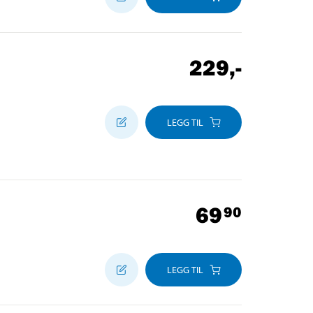
229
,-
LEGG TIL
69
90
LEGG TIL