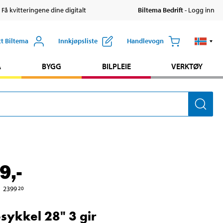
 Få kvitteringene dine digitalt
Biltema Bedrift
- Logg inn
tt Biltema
Innkjøpsliste
Handlevogn
A
BYGG
BILPLEIE
VERKTØY
9
,-
2399
20
ykkel 28" 3 gir