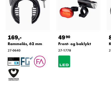
169
,-
49
90
Rammelås, 62 mm
Front- og baklykt
K
27-0640
27-1778
2