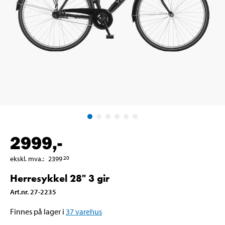
2999
,-
ekskl. mva.
:
2399
20
Herresykkel 28" 3 gir
Art.nr
.
27-2235
Finnes på lager i
37
varehus