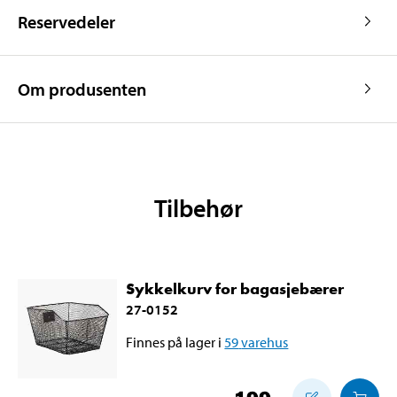
Reservedeler
Farge
Svart
Vekt
17,4 kg
Makslast
120 kg
Om produsenten
Støtte, skjermer,
bagasjebærer,
Øvrig
kjedebeskytter,
ringeklokke og reflekser.
Tilbehør
Sykkelkurv for bagasjebærer
27-0152
Finnes på lager i
59
varehus