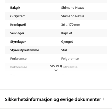
Bakgir
Shimano Nexus
Girsystem
Shimano Nexus
Krankparti
36 t, 170 mm
Veivlager
Kapslet
Styrelager
Gjenget
Styre/styrestamme
Stål
Forbremse
Felgbremse
VIS MER
Bakbremse
Fotbremse
Drev
18 t
Kjede
Rustbeskyttet
Felg
Dobbel bunn, aluminium
Sikkerhetsinformasjon og øvrige dokumenter
Dekk
40-622 mm
Setepinne
28,6 mm, 300 mm