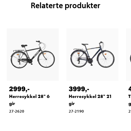
Relaterte produkter
2999
,-
3999
,-
Herresykkel 28" 6
Herresykkel 28" 21
T
gir
gir
g
27-2620
27-2190
2