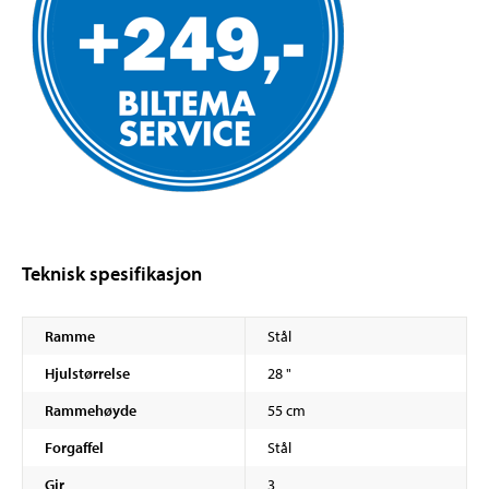
Teknisk spesifikasjon
Ramme
Stål
Hjulstørrelse
28 "
Rammehøyde
55 cm
Forgaffel
Stål
Gir
3