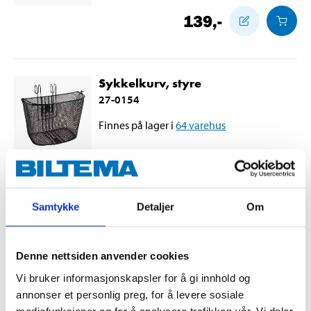
139
,-
Sykkelkurv, styre
27-0154
Finnes på lager i
64
varehus
79
90
Samtykke
Detaljer
Om
Rammelås, 62 mm
27-0640
Denne nettsiden anvender cookies
Finnes på lager i
59
varehus
Vi bruker informasjonskapsler for å gi innhold og
annonser et personlig preg, for å levere sosiale