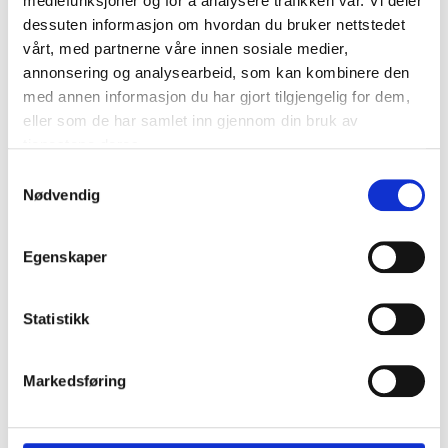
mediefunksjoner og for å analysere trafikken vår. Vi deler
dessuten informasjon om hvordan du bruker nettstedet
vårt, med partnerne våre innen sosiale medier,
169
,-
annonsering og analysearbeid, som kan kombinere den
med annen informasjon du har gjort tilgjengelig for dem,
eller som de har samlet inn gjennom din bruk av
tjenestene deres.
Sykkelkurv, styre/bagasjebærer
27-0155
Samtykkevalg
Nødvendig
Finnes på lager i
62
varehus
Egenskaper
69
90
Statistikk
Sykkelkurv, bagasjebærer
Markedsføring
27-0156
Finnes på lager i
61
varehus