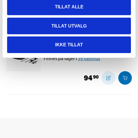
TILLAT ALLE
99
90
TILLAT UTVALG
Sykkelkurv med feste
IKKE TILLAT
27-0153
Finnes på lager i
59
varehus
94
90