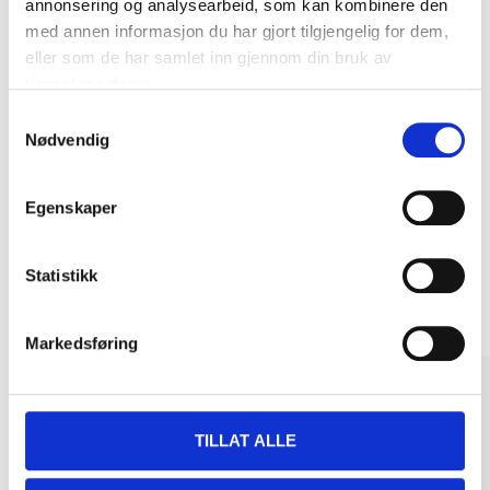
annonsering og analysearbeid, som kan kombinere den
med annen informasjon du har gjort tilgjengelig for dem,
eller som de har samlet inn gjennom din bruk av
tjenestene deres.
Kjøp & Hent
Samtykkevalg
Nødvendig
Kjøp & Hent i ditt varehus.
LES MER
Egenskaper
Andre kunder har også kjøpt
Statistikk
Markedsføring
TILLAT ALLE