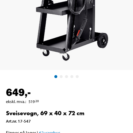
649
,-
ekskl. mva.
:
519
20
Sveisevogn, 69 x 40 x 72 cm
Art.nr
.
17-547
Finnes på lager i
62
varehus