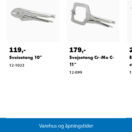
119
,-
179
,-
Sveisetang 10"
Svejsetang Cr-Mo C-
E
11"
s
12-1023
12-099
1
Varehus og åpningstider