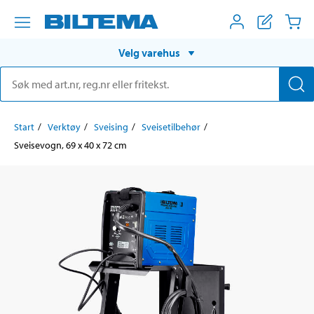
Velg varehus
Start
Verktøy
Sveising
Sveisetilbehør
Sveisevogn, 69 x 40 x 72 cm