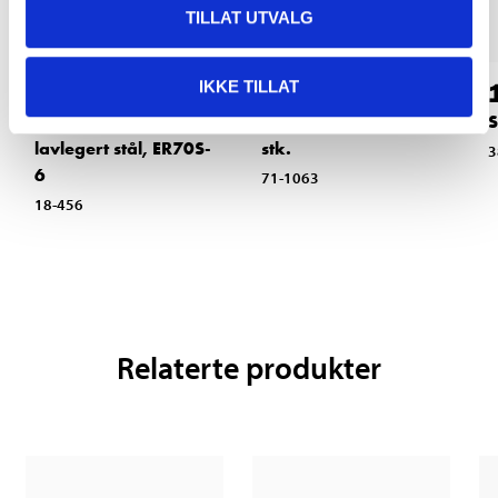
TILLAT UTVALG
289
,-
69
IKKE TILLAT
90
MIG-tråd for
Magnetvinkel, mini, 4
S
lavlegert stål, ER70S-
stk.
3
6
71-1063
18-456
Relaterte produkter