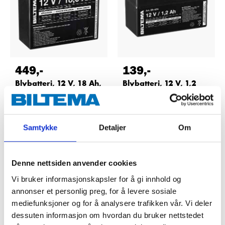
449
,-
139
,-
Blybatteri, 12 V, 18 Ah,
Blybatteri, 12 V, 1,2
181 x 76 x 167 mm
Ah, 97 x 43 x 53 mm
80-428
80-424
66
varehus
63
varehus
Finnes på lager i
Finnes på lager i
Samtykke
Detaljer
Om
Denne nettsiden anvender cookies
Vi bruker informasjonskapsler for å gi innhold og
annonser et personlig preg, for å levere sosiale
mediefunksjoner og for å analysere trafikken vår. Vi deler
dessuten informasjon om hvordan du bruker nettstedet