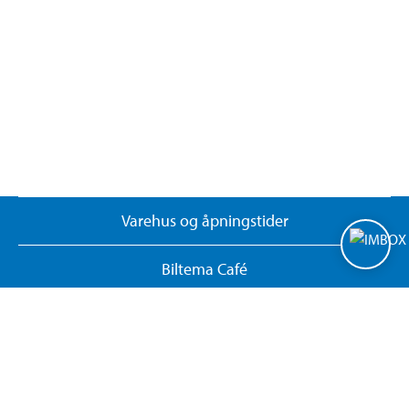
Varehus og åpningstider
Biltema Café
Biltema Bedrift
Nyhetsbrev