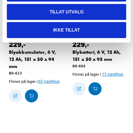
TILLAT UTVALG
IKKE TILLAT
229
,-
229
,-
Blyakkumulator, 6 V,
Blybatteri, 6 V, 12 Ah,
12 Ah, 151 x 50 x 94
151 x 50 x 95 mm
mm
80-404
80-423
15
varehus
Finnes på lager i
65
varehus
Finnes på lager i