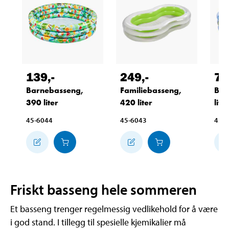
139
,-
249
,-
79
Barnebasseng,
Familiebasseng,
Bar
390 liter
420 liter
liter
45-6044
45-6043
45-
Friskt basseng hele sommeren
Et basseng trenger regelmessig vedlikehold for å være
i god stand. I tillegg til spesielle kjemikalier må