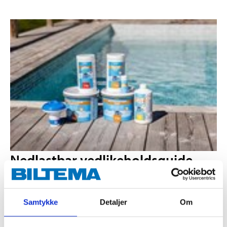
Nedlastbar vedlikeholdsguide
Les vår vedlikeholdsguide for bassenget ditt og få tips til
rengjøring, sesongstart, overvintring og problemløsninger.
Samtykke
Detaljer
Om
Les guiden
her