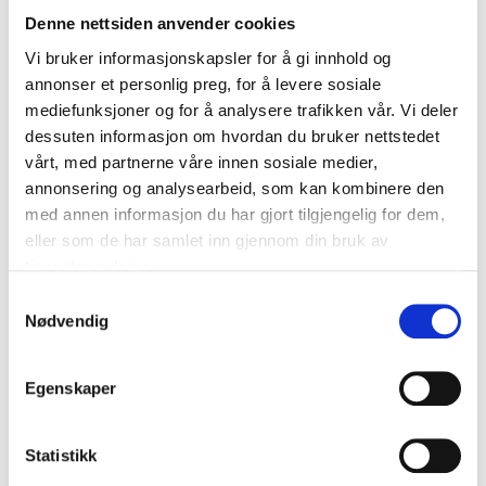
Denne nettsiden anvender cookies
Vi bruker informasjonskapsler for å gi innhold og
annonser et personlig preg, for å levere sosiale
Tilbehør til bassenget
mediefunksjoner og for å analysere trafikken vår. Vi deler
dessuten informasjon om hvordan du bruker nettstedet
Det finnes mye fint tilbehør for å skape de perfekte
vårt, med partnerne våre innen sosiale medier,
forutsetningene for bassenget ditt. I det litt kjøligere
annonsering og analysearbeid, som kan kombinere den
nordiske klimaet velger mange å varme opp vannet i
med annen informasjon du har gjort tilgjengelig for dem,
bassenget ved hjelp av en varmepumpe. Eller hvorfor
eller som de har samlet inn gjennom din bruk av
ikke velge et mer miljøvennlig alternativ, for eksempel
tjenestene deres.
en solvarmer til bassenget?
Samtykkevalg
Nødvendig
For å holde vannet fritt for løv, smuss og rusk er det
også viktig å bruke et bassengtrekk. Da holder du
Egenskaper
bassenget rent, samtidig som vannet holder seg
varmt lenger.
Statistikk
Alt dette og mye annet praktisk bassengtilbehør til