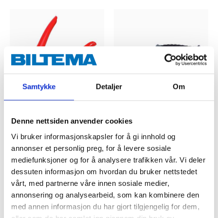
Samtykke
Detaljer
Om
129
,-
129
,-
Denne nettsiden anvender cookies
Vaierklipper
Multisaks
Vi bruker informasjonskapsler for å gi innhold og
12-183
71-5039
annonser et personlig preg, for å levere sosiale
66
varehus
67
varehus
Finnes på lager i
Finnes på lager i
mediefunksjoner og for å analysere trafikken vår. Vi deler
dessuten informasjon om hvordan du bruker nettstedet
vårt, med partnerne våre innen sosiale medier,
annonsering og analysearbeid, som kan kombinere den
med annen informasjon du har gjort tilgjengelig for dem,