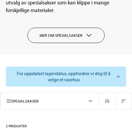
utvalg av spesialsakser som kan klippe i mange
forskjellige materialer.
MER OM SPESIALSAKSER
For oppdatert lagerstatus, oppfordrer vi deg til å
velge et varehus
SPESIALSAKSER
2
PRODUKTER