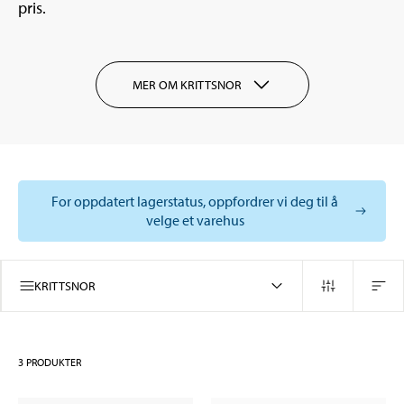
pris.
MER OM KRITTSNOR
For oppdatert lagerstatus, oppfordrer vi deg til å
velge et varehus
KRITTSNOR
3
PRODUKTER