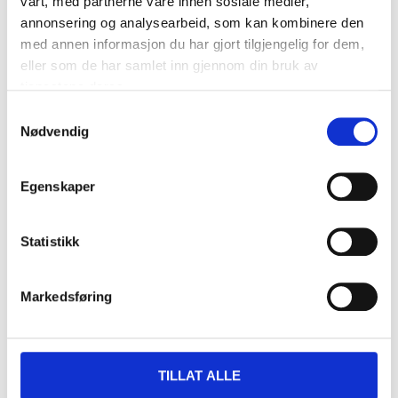
vårt, med partnerne våre innen sosiale medier,
annonsering og analysearbeid, som kan kombinere den
med annen informasjon du har gjort tilgjengelig for dem,
eller som de har samlet inn gjennom din bruk av
tjenestene deres.
Samtykkevalg
Nødvendig
32
90
Egenskaper
Kritt
16-4577
58
varehus
Finnes på lager i
Statistikk
Markedsføring
TILLAT ALLE