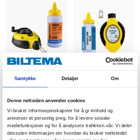
69
32
90
90
Krittsnor, 30 m
Kritt
Samtykke
Detaljer
Om
16-4576
16-4573
64
varehus
38
varehus
Finnes på lager i
Finnes på lager i
Denne nettsiden anvender cookies
Vi bruker informasjonskapsler for å gi innhold og
annonser et personlig preg, for å levere sosiale
mediefunksjoner og for å analysere trafikken vår. Vi deler
dessuten informasjon om hvordan du bruker nettstedet