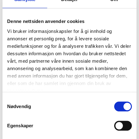
Denne nettsiden anvender cookies
Vi bruker informasjonskapsler for å gi innhold og
annonser et personlig preg, for å levere sosiale
149
,-
59
90
mediefunksjoner og for å analysere trafikken vår. Vi deler
Vinkelhake, justerbar
Smygvinkel, 250 mm
dessuten informasjon om hvordan du bruker nettstedet
16-2117
16-3014
vårt, med partnerne våre innen sosiale medier,
65
varehus
Finnes på lager i
67
varehus
Finnes på lager i
annonsering og analysearbeid, som kan kombinere den
med annen informasjon du har gjort tilgjengelig for dem,
eller som de har samlet inn gjennom din bruk av
tjenestene deres.
Samtykkevalg
Nødvendig
Egenskaper