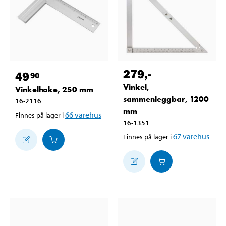
279
,-
49
90
Vinkel,
Vinkelhake, 250 mm
sammenleggbar, 1200
16-2116
mm
66
varehus
Finnes på lager i
16-1351
67
varehus
Finnes på lager i