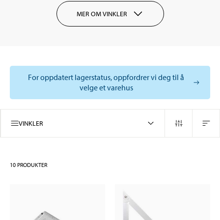
MER OM VINKLER
For oppdatert lagerstatus, oppfordrer vi deg til å
velge et varehus
VINKLER
10
PRODUKTER