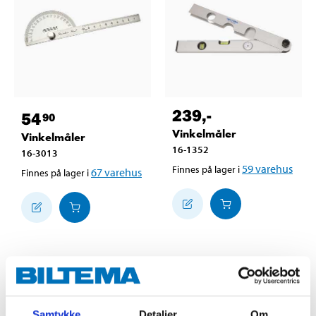
239
,-
54
90
Vinkelmåler
Vinkelmåler
16-1352
16-3013
59
varehus
Finnes på lager i
67
varehus
Finnes på lager i
Samtykke
Detaljer
Om