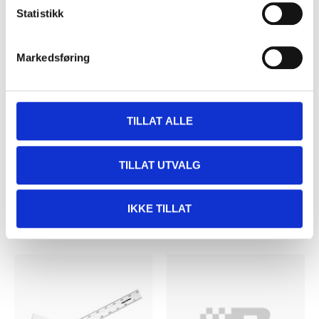
Statistikk
Markedsføring
169
,-
89
90
Vinkel,
Vinkelmåler
sammenleggbar, 600
20-703
TILLAT ALLE
mm
67
varehus
Finnes på lager i
16-135
TILLAT UTVALG
67
varehus
Finnes på lager i
IKKE TILLAT